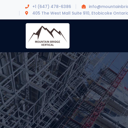
+1 (647) 478-6386
info@mountainbrid
405 The West Mall Suite 910, Etobicoke Ontari