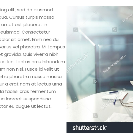
ing elit, sed do eiusmod
qua. Cursus turpis massa
it amet est placerat in
s euismod. Consectetur
dolor sit amet. Enim nec dui
arius vel pharetra. Mi tempus
 gravida. Quis viverra nibh
cies leo. Lectus arcu bibendum
am non nisi. Fusce id velit ut
aretra pharetra massa massa
tur a erat nam at lectus urna
lla facilisi cras fermentum
que laoreet suspendisse
ctor eu augue ut lectus.