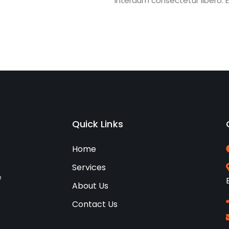
interdum consectetur libero. E
Quick Links
Home
Services
e
About Us
Contact Us