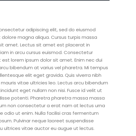
onsectetur adipiscing elit, sed do eiusmod
t dolore magna aliqua. Cursus turpis massa
sit amet. Lectus sit amet est placerat in
Diam in arcu cursus euismod. Consectetur
et est lorem ipsum dolor sit amet. Enim nec dui
arcu bibendum at varius vel pharetra. Mi tempus
entesque elit eget gravida. Quis viverra nibh
 mauris vitae ultricies leo. Lectus arcu bibendum
 tincidunt eget nullam non nisi. Fusce id velit ut
ndisse potenti. Pharetra pharetra massa massa
ictum non consectetur a erat nam at lectus urna
te odio ut enim. Nulla facilisi cras fermentum
ipsum. Pulvinar neque laoreet suspendisse
u ultrices vitae auctor eu augue ut lectus.