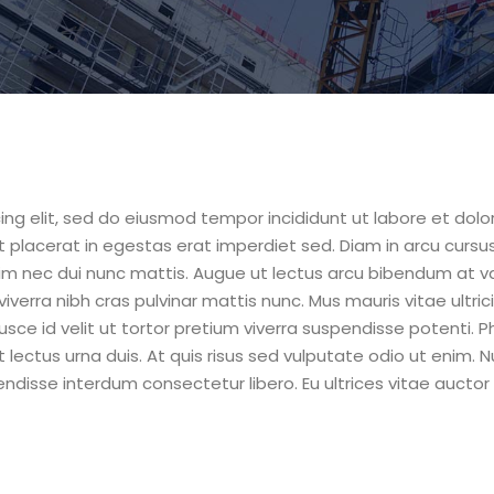
ing elit, sed do eiusmod tempor incididunt ut labore et dol
st placerat in egestas erat imperdiet sed. Diam in arcu cursu
im nec dui nunc mattis. Augue ut lectus arcu bibendum at va
verra nibh cras pulvinar mattis nunc. Mus mauris vitae ultric
. Fusce id velit ut tortor pretium viverra suspendisse potenti
ectus urna duis. At quis risus sed vulputate odio ut enim. Nu
ndisse interdum consectetur libero. Eu ultrices vitae auctor