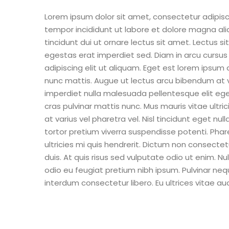
Lorem ipsum dolor sit amet, consectetur adipisc
tempor incididunt ut labore et dolore magna ali
tincidunt dui ut ornare lectus sit amet. Lectus s
egestas erat imperdiet sed. Diam in arcu cursu
adipiscing elit ut aliquam. Eget est lorem ipsum 
nunc mattis. Augue ut lectus arcu bibendum at v
imperdiet nulla malesuada pellentesque elit eget
cras pulvinar mattis nunc. Mus mauris vitae ultri
at varius vel pharetra vel. Nisl tincidunt eget null
tortor pretium viverra suspendisse potenti. Ph
ultricies mi quis hendrerit. Dictum non consecte
duis. At quis risus sed vulputate odio ut enim. Nu
odio eu feugiat pretium nibh ipsum. Pulvinar ne
interdum consectetur libero. Eu ultrices vitae au