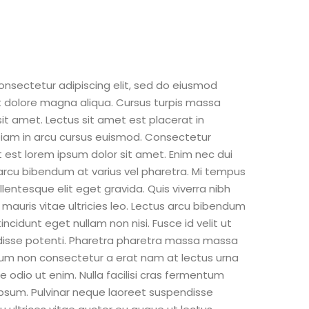
onsectetur adipiscing elit, sed do eiusmod
t dolore magna aliqua. Cursus turpis massa
sit amet. Lectus sit amet est placerat in
Diam in arcu cursus euismod. Consectetur
et est lorem ipsum dolor sit amet. Enim nec dui
arcu bibendum at varius vel pharetra. Mi tempus
entesque elit eget gravida. Quis viverra nibh
 mauris vitae ultricies leo. Lectus arcu bibendum
 tincidunt eget nullam non nisi. Fusce id velit ut
ndisse potenti. Pharetra pharetra massa massa
ictum non consectetur a erat nam at lectus urna
te odio ut enim. Nulla facilisi cras fermentum
ipsum. Pulvinar neque laoreet suspendisse