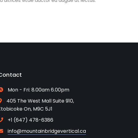
u ultrices vitae auctor eu augue ut lectus.
Contact
Mon - Fri: 8.00am 6.00pm
405 The West Mall Suite 910,
Etobicoke On, M9C 5J1
+1 (647) 478-6386
info@mountainbridgevertical.ca