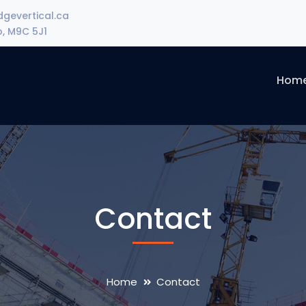
gevertical.ca
o, M9C 5J1
Hom
Contact
Home
Contact