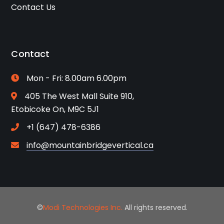
Contact Us
Contact
Mon - Fri: 8.00am 6.00pm
405 The West Mall Suite 910,
Etobicoke On, M9C 5J1
+1 (647) 478-6386
info@mountainbridgevertical.ca
©
Modi Technologies Inc.
All rights reserved.