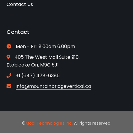
Contact Us
Contact
Mon - Fri: 8.00am 6.00pm
405 The West Mall Suite 910,
Etobicoke On, M9C 5J1
+1 (647) 478-6386
info@mountainbridgevertical.ca
©
Modi Technologies Inc.
All rights reserved.