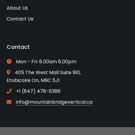
About Us
Contact Us
Contact
Mon - Fri: 8.00am 6.00pm
405 The West Mall Suite 910,
Etobicoke On, M9C 5J1
+1 (647) 478-6386
info@mountainbridgevertical.ca