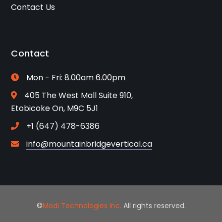
Contact Us
Contact
Mon - Fri: 8.00am 6.00pm
405 The West Mall Suite 910,
Etobicoke On, M9C 5J1
+1 (647) 478-6386
info@mountainbridgevertical.ca
©
Modi Technologies Inc.
All rights reserved.