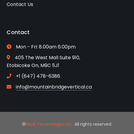
Contact Us
Contact
Mon - Fri: 8.00am 6.00pm
405 The West Mall Suite 910,
Etobicoke On, M9C 5J1
+1 (647) 478-6386
info@mountainbridgevertical.ca
©
Modi Technologies Inc.
All rights reserved.