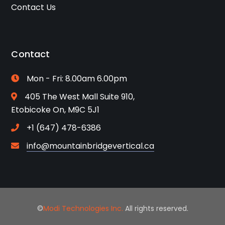
Contact Us
Contact
Mon - Fri: 8.00am 6.00pm
405 The West Mall Suite 910,
Etobicoke On, M9C 5J1
+1 (647) 478-6386
info@mountainbridgevertical.ca
©
Modi Technologies Inc.
All rights reserved.