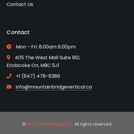
Contact Us
Contact
Mon - Fri: 8.00am 6.00pm
405 The West Mall Suite 910,
Etobicoke On, M9C 5J1
+1 (647) 478-6386
info@mountainbridgevertical.ca
©
Modi Technologies Inc.
All rights reserved.